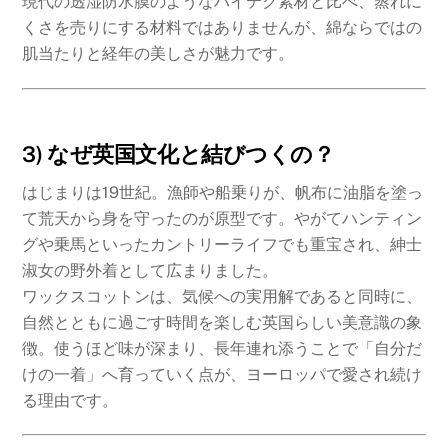
現代の透湿防水膜のようなハイテク素材と比べ、蒸れに
くさを売りにする材料ではありませんが、綿ならではの
肌当たりと経年の美しさが魅力です。
3) なぜ英国文化と結びつくの？
はじまりは19世紀。漁師や船乗りが、帆布に油脂を塗っ
て荒天から身を守ったのが原型です。やがてハンティン
グや乗馬といったカントリーライフでも重宝され、紳士
淑女の野外着として広まりました。
ワックスコットンは、気候への実用解であると同時に、
自然とともに過ごす時間を楽しむ英国らしい美意識の象
徴。使うほど味が深まり、長年連れ添うことで「自分だ
けの一着」へ育っていく点が、ヨーロッパで愛され続け
る理由です。