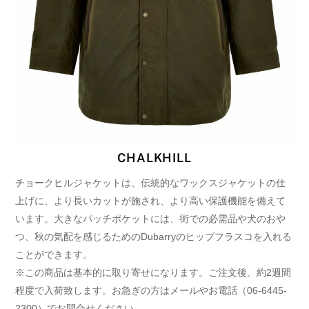
CHALKHILL
チョークヒルジャケットは、伝統的なワックスジャケットの仕
上げに、より長いカットが施され、より高い保護機能を備えて
います。大きなパッチポケットには、街での必需品や犬のおや
つ、秋の気配を感じるためのDubarryのヒップフラスコを入れる
ことができます。
※この商品は基本的に取り寄せになります。ご注文後、約2週間
程度で入荷致します。お急ぎの方はメールやお電話（06-6445-
2300）でお問合せください。