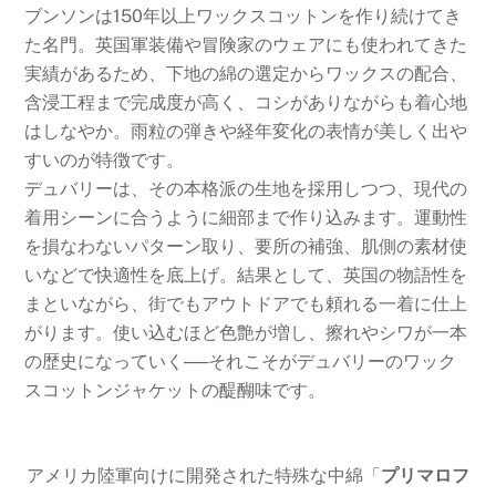
ブンソンは150年以上ワックスコットンを作り続けてき
た名門。英国軍装備や冒険家のウェアにも使われてきた
実績があるため、下地の綿の選定からワックスの配合、
含浸工程まで完成度が高く、コシがありながらも着心地
はしなやか。雨粒の弾きや経年変化の表情が美しく出や
すいのが特徴です。
デュバリーは、その本格派の生地を採用しつつ、現代の
着用シーンに合うように細部まで作り込みます。運動性
を損なわないパターン取り、要所の補強、肌側の素材使
いなどで快適性を底上げ。結果として、英国の物語性を
まといながら、街でもアウトドアでも頼れる一着に仕上
がります。使い込むほど色艶が増し、擦れやシワが一本
の歴史になっていく──それこそがデュバリーのワック
スコットンジャケットの醍醐味です。
アメリカ陸軍向けに開発された特殊な中綿「
プリマロフ