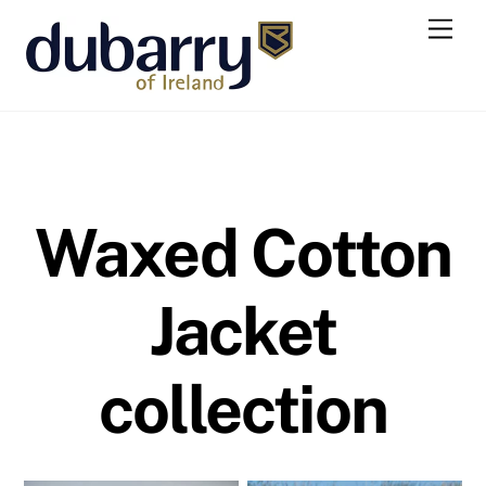
Skip
Men
to
content
Waxed Cotton
Jacket
collection