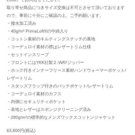
取り寄せ商品につきサイズ交換は不可とさせて頂いております
ので、事前に十分にご確認の上、ご予約願います。
・撥水加工済み
・40g/m² PrimaLoft®の中綿入り
・コットン素材のキルティングステッチの裏地
・コーデュロイ素材の襟はレザートリム仕様
・セットインスリーブ
・フロントにはYKK社製２-WAYジッパー
・ホック付きインナーフリース素材ハンドウォーマーポケット/
レザートリム
・スタッズフラップ付きのパッチポケット/レザートリム
・コーデュロイ素材のカフス
・内側にセキュリティポケット
・表地とレザーはスポンジクリーニング済み
・280g/m²の標準的なメンズワックスコットンジャケット
63,800円(税込)