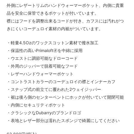
外側にレザートリムのハンドウォーマーポケット、内側に貴重
品を安全に保管できるポケットが付いています。
襟にはフードを調整出来るコードが付き、カフスには汚れがつ
きにくいコーデュロイ素材の内裾がついています。
・軽量4.5Ozのワックスコットン素材で撥水加工
・保温性の高いPrimaloft🄬を中綿に採用
・ウエストに調節可能なドローコード
・外周のジッパーで脱着可能なフード
・レザーハンドウォーマーポケット
・コントラストカラーのコーデュロイの襟とインナーカフ
・スナップ式の前立てに覆われた2ウェイジッパー
・裾は後ろ側のセンターベントにホックが付いていて開閉可能
・内側にセキュリティポケット
・クラシックなDubarryのブランドロゴ
・表地とレザー部分は濡れたスポンジで綺麗にしてください