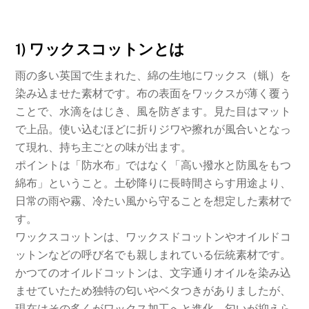
1) ワックスコットンとは
雨の多い英国で生まれた、綿の生地にワックス（蝋）を
染み込ませた素材です。布の表面をワックスが薄く覆う
ことで、水滴をはじき、風を防ぎます。見た目はマット
で上品。使い込むほどに折りジワや擦れが風合いとなっ
て現れ、持ち主ごとの味が出ます。
ポイントは「防水布」ではなく「高い撥水と防風をもつ
綿布」ということ。土砂降りに長時間さらす用途より、
日常の雨や霧、冷たい風から守ることを想定した素材で
す。
ワックスコットンは、ワックスドコットンやオイルドコ
ットンなどの呼び名でも親しまれている伝統素材です。
かつてのオイルドコットンは、文字通りオイルを染み込
ませていたため独特の匂いやベタつきがありましたが、
現在はその多くがワックス加工へと進化。匂いが抑えら