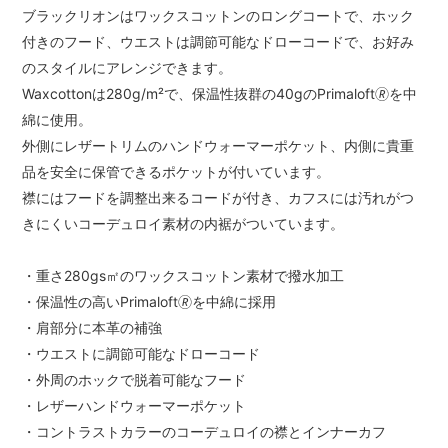
ブラックリオンはワックスコットンのロングコートで、ホック
付きのフード、ウエストは調節可能なドローコードで、お好み
のスタイルにアレンジできます。
Waxcottonは280g/m²で、保温性抜群の40gのPrimaloft🄬を中
綿に使用。
外側にレザートリムのハンドウォーマーポケット、内側に貴重
品を安全に保管できるポケットが付いています。
襟にはフードを調整出来るコードが付き、カフスには汚れがつ
きにくいコーデュロイ素材の内裾がついています。
・重さ280gs㎡のワックスコットン素材で撥水加工
・保温性の高いPrimaloft🄬を中綿に採用
・肩部分に本革の補強
・ウエストに調節可能なドローコード
・外周のホックで脱着可能なフード
・レザーハンドウォーマーポケット
・コントラストカラーのコーデュロイの襟とインナーカフ