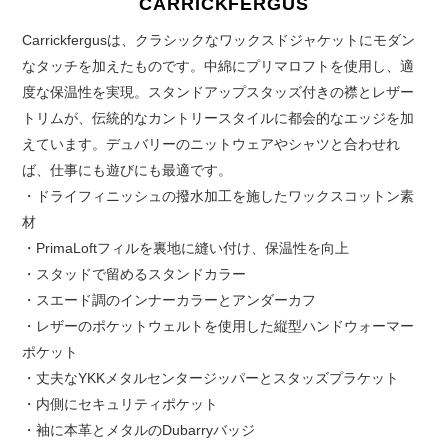
CARRICKFERGUS
Carrickfergusは、クラシックなワックスドジャケットにモダン
なタッチを加えたものです。中綿にプリマロフトを使用し、適
度な保温性を実現。スタンドアップスタッズ付きの襟とレザー
トリムが、伝統的なカントリースタイルに都会的なエッジを加
えています。デュバリーのニットウェアやシャツと合わせれ
ば、仕事にも遊びにも最適です。
・ドライフィニッシュの撥水加工を施したワックスコットン素
材
・PrimaLoftフィルを裏地に縫い付け、保温性を向上
・スタッドで留めるスタンドカラー
・スエード調のインナーカラーとアンダーカフ
・レザーのポケットウェルトを使用した縦型ハンドウォーマー
ポケット
・丈夫なYKKメタルセンタージッパーとスタッズプラケット
・内側にセキュリティポケット
・袖に本革とメタルのDubarryバッジ