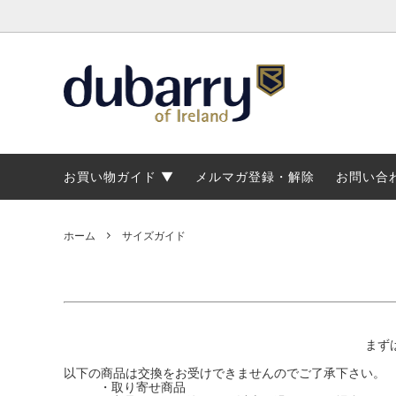
トップス・アウター
トップス
マリンブーツ
ブランド概要
パンツ
ジャケ
メンズ
修理に
カントリーブーツ・ショートブーツ
カントリーブーツ・ショートブーツ
レディースデッキシューズ
ブーツラインナップ
マリン
マリン
マリン
ブーツ
お買い物ガイド
メルマガ登録・解除
お問い合
ホーム
サイズガイド
まず
以下の商品は交換をお受けできませんのでご了承下さい。
・取り寄せ商品