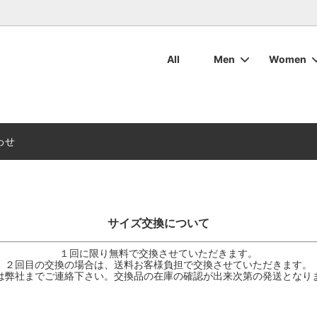
All
Men
Women
・ボトムス
ット・アウター
マリンウェア
ついて
ワックスコットン
ワックスコットン
レディースマリンウェア
お手入れについて
ブーツ
ブーツ
用バッグ・その他用品
周辺アクセサリ
デッキシューズ
デッキシューズ
カタログダウンロード
わせ
サイズ交換について
１回に限り無料で交換させていただきます。
２回目の交換の場合は、送料お客様負担で交換させていただきます。
は弊社までご連絡下さい。交換品の在庫の確認が出来次第の発送となり