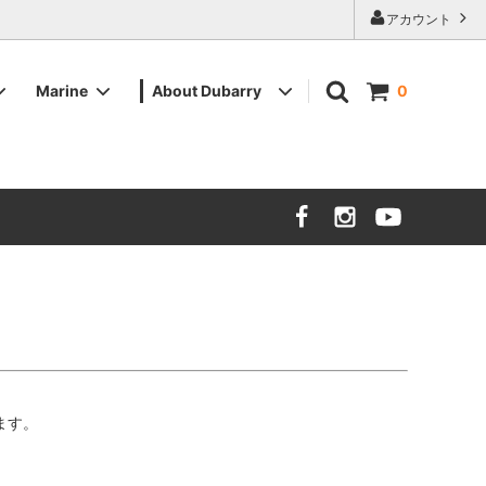
アカウント
Marine
About Dubarry
0
ツイード
ツイード
メンズデッキシューズ
販売店舗
バッグ・その他小物
バッグ・その他小物
ます。