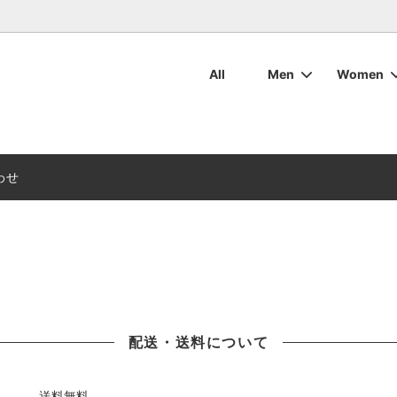
All
Men
Women
・ボトムス
ット・アウター
マリンウェア
ついて
ワックスコットン
ワックスコットン
レディースマリンウェア
お手入れについて
ブーツ
ブーツ
用バッグ・その他用品
周辺アクセサリ
デッキシューズ
デッキシューズ
カタログダウンロード
わせ
配送・送料について
送料無料