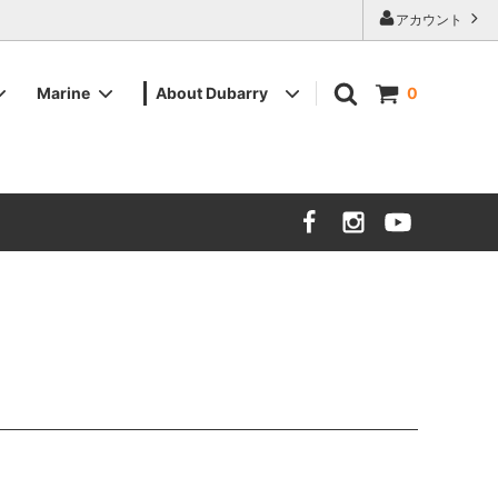
アカウント
Marine
About Dubarry
0
ツイード
ツイード
メンズデッキシューズ
販売店舗
バッグ・その他小物
バッグ・その他小物