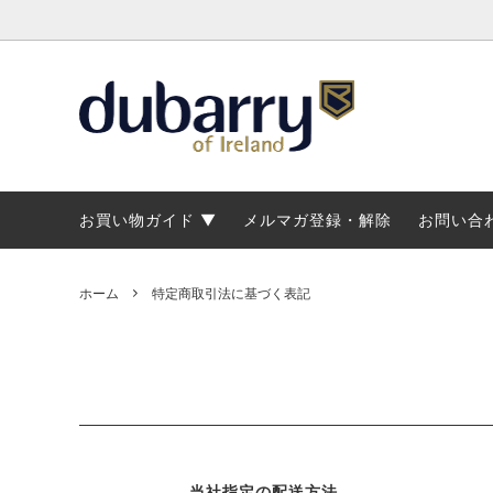
トップス・アウター
トップス
マリンブーツ
ブランド概要
パンツ
ジャケ
メンズ
修理に
カントリーブーツ・ショートブーツ
カントリーブーツ・ショートブーツ
レディースデッキシューズ
ブーツラインナップ
マリン
マリン
マリン
ブーツ
お買い物ガイド
メルマガ登録・解除
お問い合
ホーム
特定商取引法に基づく表記
当社指定の配送方法