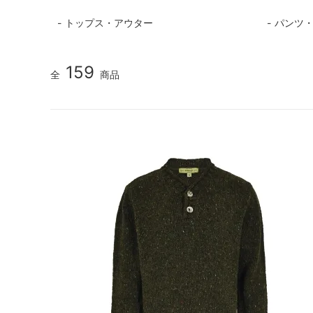
トップス・アウター
パンツ
159
全
商品