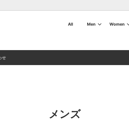
All
Men
Women
・ボトムス
ット・アウター
マリンウェア
ついて
ワックスコットン
ワックスコットン
レディースマリンウェア
お手入れについて
ブーツ
ブーツ
用バッグ・その他用品
周辺アクセサリ
デッキシューズ
デッキシューズ
カタログダウンロード
わせ
メンズ