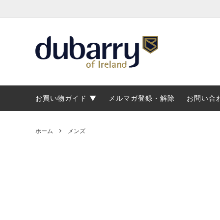
トップス・アウター
トップス
マリンブーツ
ブランド概要
パンツ
ジャケ
メンズ
修理に
カントリーブーツ・ショートブーツ
カントリーブーツ・ショートブーツ
レディースデッキシューズ
ブーツラインナップ
マリン
マリン
マリン
ブーツ
お買い物ガイド
メルマガ登録・解除
お問い合
ホーム
メンズ