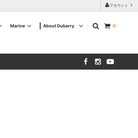
アカウント
Marine
About Dubarry
0
ツイード
ツイード
メンズデッキシューズ
販売店舗
バッグ・その他小物
バッグ・その他小物