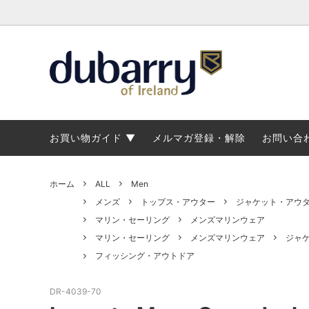
トップス・アウター
トップス
マリンブーツ
ブランド概要
パンツ
ジャケ
メンズ
修理に
カントリーブーツ・ショートブーツ
カントリーブーツ・ショートブーツ
レディースデッキシューズ
ブーツラインナップ
マリン
マリン
マリン
ブーツ
お買い物ガイド
メルマガ登録・解除
お問い合
ホーム
ALL
Men
メンズ
トップス・アウター
ジャケット・アウ
マリン・セーリング
メンズマリンウェア
マリン・セーリング
メンズマリンウェア
ジャ
フィッシング・アウトドア
DR-4039-70