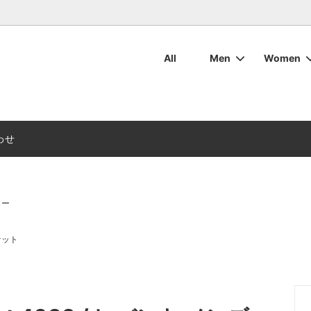
All
Men
Women
・ボトムス
ット・アウター
マリンウェア
ついて
ワックスコットン
ワックスコットン
レディースマリンウェア
お手入れについて
ブーツ
ブーツ
用バッグ・その他用品
周辺アクセサリ
デッキシューズ
デッキシューズ
カタログダウンロード
わせ
ター
ケット