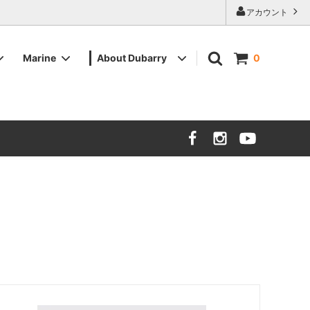
アカウント
Marine
About Dubarry
0
ツイード
ツイード
メンズデッキシューズ
販売店舗
バッグ・その他小物
バッグ・その他小物