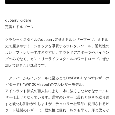
dubarry Kildare
定番ミドルブーツ
クラシックスタイルのdubarry定番ミドルレザーブーツ。ミドル
丈で履きやすく、ショックを吸収するウレタンソール、通気性の
よいソフトレザーで歩きやすい。アウトドアスポーツやハイキン
グのみでなく、カントリーライフスタイルのワードローブにぜひ
加えて頂きたい逸品です。
・アッパーからインソールに至るまでDryFast-Dry Softレザーの
ピタード社“WR100Mirapel”のフルレザーモデル。
アイルランド伝統の職人技により、水に強くしなやかなオールレ
ザー仕上げとなっています。通常のレザーは濡れと乾きを繰り返
すと硬化し割れが生じますが、デュバリー社製品に使用されるピ
タード社製のレザーは、撥水性に優れ、乾きも早く、形と柔らか