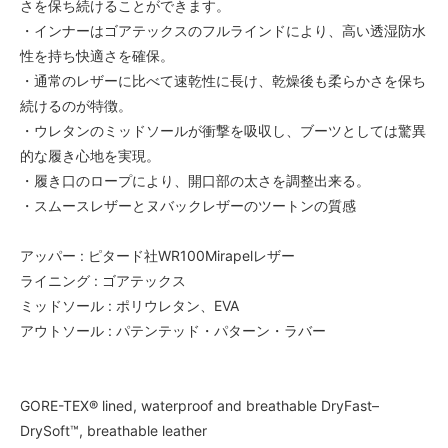
さを保ち続けることができます。
・インナーはゴアテックスのフルラインドにより、高い透湿防水
性を持ち快適さを確保。
・通常のレザーに比べて速乾性に長け、乾燥後も柔らかさを保ち
続けるのが特徴。
・ウレタンのミッドソールが衝撃を吸収し、ブーツとしては驚異
的な履き心地を実現。
・履き口のロープにより、開口部の太さを調整出来る。
・スムースレザーとヌバックレザーのツートンの質感
アッパー : ピタード社WR100Mirapelレザー
ライニング : ゴアテックス
ミッドソール : ポリウレタン、EVA
アウトソール : パテンテッド・パターン・ラバー
GORE-TEX® lined, waterproof and breathable DryFast–
DrySoft™, breathable leather