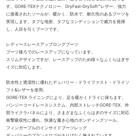
す。GORE-TEXテクノロジー、DryFast-DrySoft™レザー、強力
に接着されたソールが、暖かく、防水で、耐久性のあるブーツを
実現します。タフな地形、タフなコンディションで威力を発揮
し、人目を引くブーツです。
レディースレースアップロングブーツ
ブーツ後ろでのレースアップになっています。
スリムデザインですが、レースアップのため様々なふくらはぎサ
イズに対応します。
防水性と透湿性に優れたデュバリー・ドライファスト・ドライソ
フト&レザーを使用。
GORE-TEX ライニングにより、足を暖かくドライに保ちます。
バンジーコードレースシステム、内部ストレッチGORE-TEX、外
部ライクラパネルにより、さまざまなふくらはぎのサイズに対応
衝撃吸収性に優れ、快適な履き心地のボンディングソール。
フィンガープルのインサイドブーツレッグ
デュバリーのブランドロゴがさりげなく施されています。