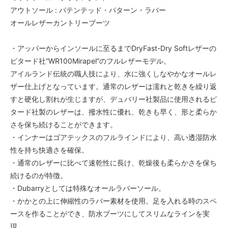
アウトソール : パテンテッド・パターン・ラバー
オールレザーカントリーブーツ
・アッパーからインソールに至るまでDryFast-Dry Softレザーの
ピタード社“WR100Mirapel”のフルレザーモデル。
アイルランド伝統の職人技により、水に強くしなやかなオールレ
ザー仕上げとなっています。通常のレザーは濡れと乾きを繰り返
すと硬化し割れが生じますが、デュバリー社製品に使用されるピ
タード社製のレザーは、撥水性に優れ、乾きも早く、形と柔らか
さを保ち続けることができます。
・インナーはゴアテックスのフルラインドにより、高い透湿防水
性を持ち快適さを確保。
・通常のレザーに比べて速乾性に長け、乾燥後も柔らかさを保ち
続けるのが特徴。
・Dubarryとしては特殊なオールラバーソール。
・かかとの上に伸縮性のラバー素材を使用。足を入れる時のスペ
ースを作ることができ、防水ブーツにしてスリムなラインを実
現。