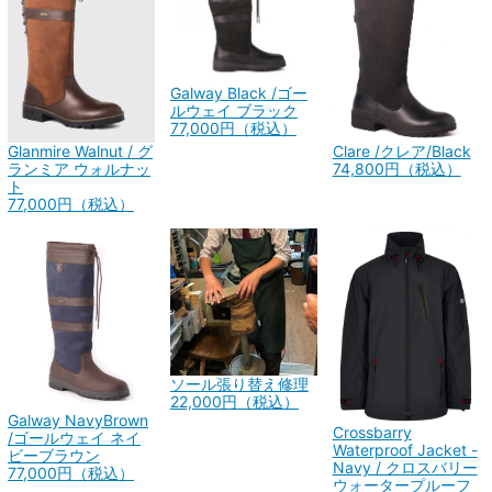
Galway Black /ゴー
ルウェイ ブラック
77,000円（税込）
Glanmire Walnut / グ
Clare /クレア/Black
ランミア ウォルナッ
74,800円（税込）
ト
77,000円（税込）
ソール張り替え修理
22,000円（税込）
Galway NavyBrown
Crossbarry
/ゴールウェイ ネイ
Waterproof Jacket -
ビーブラウン
Navy / クロスバリー
77,000円（税込）
ウォータープルーフ