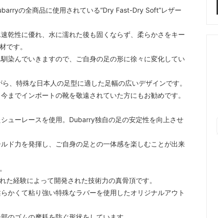
yの全商品に使用されている“Dry Fast-Dry Soft”レザー
水速乾性に優れ、水に濡れた後も固くならず、柔らかさをキー
素材です。
ん馴染んでいきますので、ご自身の足の形に徐々に変化してい
りながら、特殊な日本人の足型に適した足幅の広いデザインです。
、今までインポートの靴を敬遠されていた方にもお勧めです。
ューレースを使用。Dubarry独自の足の安定性を向上させ
ールド力を発揮し、ご自身の足との一体感を楽しむことが出来
用。
積された経験によって開発された技術力の真骨頂です。
柔らかくて粘り強い特殊なラバーを使用したオリジナルアウト
後部のゴムの摩耗を防ぐ形状をしています。