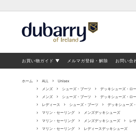
トップス・アウター
トップス
マリンブーツ
ブランド概要
パンツ
ジャケ
メンズ
修理に
カントリーブーツ・ショートブーツ
カントリーブーツ・ショートブーツ
レディースデッキシューズ
ブーツラインナップ
マリン
マリン
マリン
ブーツ
お買い物ガイド
メルマガ登録・解除
お問い合
ホーム
ALL
Unisex
メンズ
シューズ・ブーツ
デッキシューズ・ロ
メンズ
シューズ・ブーツ
デッキシューズ・ロ
レディース
シューズ・ブーツ
デッキシューズ
マリン・セーリング
メンズデッキシューズ
マリン・セーリング
メンズデッキシューズ
レ
マリン・セーリング
レディースデッキシューズ