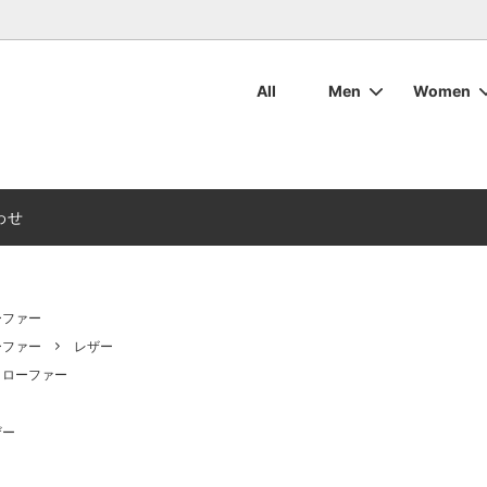
All
Men
Women
・ボトムス
ット・アウター
マリンウェア
ついて
ワックスコットン
ワックスコットン
レディースマリンウェア
お手入れについて
ブーツ
ブーツ
用バッグ・その他用品
周辺アクセサリ
デッキシューズ
デッキシューズ
カタログダウンロード
わせ
ーファー
ーファー
レザー
・ローファー
ザー