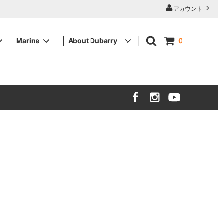
アカウント
Marine
About Dubarry
0
ツイード
ツイード
メンズデッキシューズ
販売店舗
バッグ・その他小物
バッグ・その他小物