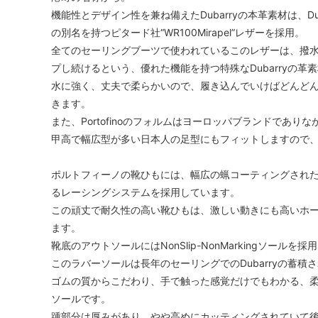
機能性とデザイン性を兼ね備えたDubarryの本革素材は、Dubarr
の別名を持つピタード社“WR100Mirapel”レザーを採用。
全てのセーリングブーツで使われているこのレザーは、撥
プし続けるという、優れた機能を持つ特殊なDubarryの革
水に強く、丈夫で柔らかいので、履き込んでいけばどんど
きます。
また、Portofinoのフォルムはヨーロッパブランドであ
甲高で幅広型が多い日本人の足型にもフィットしますので
ポルトフィーノの靴ひもには、幅広の蝋コーティングされたシ
るレーシングシステムを採用しています。
この頑丈で耐久性の高い靴ひもは、激しい動きにも高いホ
ます。
靴底のアウトソールにはNonSlip-NonMarkingソールを採
このラバーソールは長年のセーリングでのDubarryの蓄
ゴムの質からこだわり、手で触った感覚だけでもわかる、
ソールです。
踵部分は厚みがあり、やや高めにカッティングされていて