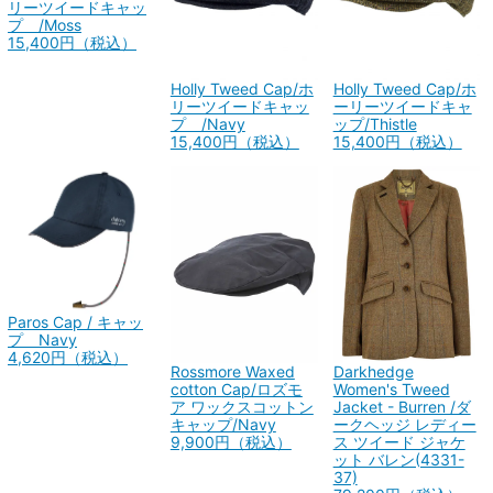
リーツイードキャッ
プ /Moss
15,400円（税込）
Holly Tweed Cap/ホ
Holly Tweed Cap/ホ
リーツイードキャッ
ーリーツイードキャ
プ /Navy
ップ/Thistle
15,400円（税込）
15,400円（税込）
Paros Cap / キャッ
プ Navy
4,620円（税込）
Darkhedge
Rossmore Waxed
Women's Tweed
cotton Cap/ロズモ
Jacket - Burren /ダ
ア ワックスコットン
ークヘッジ レディー
キャップ/Navy
ス ツイード ジャケ
9,900円（税込）
ット バレン(4331-
37)