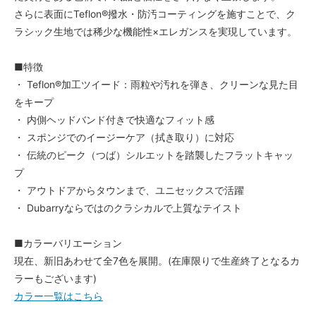
さらに表面にTeflon®撥水・防汚コーティングを施すことで、ク
ラシック生地では稀少な機能性×エレガンスを実現しています。
■特徴
・ Teflon®加工ツイード：雨粒や汚れを弾き、クリーンな見た目
をキープ
・ 内側ヘッドバンド付きで快適なフィット感
・ スポンジでのイージーケア（拭き取り）に対応
・ 伝統のピーク（つば）シルエットを踏襲したフラットキャッ
プ
・ アウトドアからタウンまで、ユニセックスで活躍
・ Dubarryならではのクラシカルで上質なテイスト
■カラーバリエーション
現在、新旧あわせて全7色を展開。(在庫限りで生産終了となるカ
ラーもございます)
カラー一覧はこちら