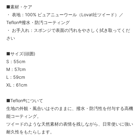
■素材・ケア
・ 表地：100% ピュアニューウール（Lovat社ツイード）／
Teflon®撥水・防汚コーティング
・ お手入れ：スポンジで表面の汚れをやさしく拭き取ってくだ
さい
■サイズ(頭囲)
S：55cm
M：57cm
L：59cm
XL：61cm
■Teflon®について
生地の外観・風合いはそのままに、撥水・防汚性を付与する高機
能コーティング。
ツイードのような天然素材の表情を残しながら、日常使いに強い
耐久性をもたらします。