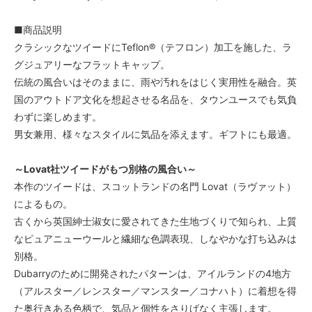
■商品説明
クラシックなツイードにTeflon®（テフロン）加工を施した、ラ
グジュアリーなフラットキャップ。
伝統の風合いはそのままに、雨や汚れをはじく実用性を融合。英
国のアウトドア文化を想起させる名品を、タウンユースでも気負
わずに楽しめます。
男女兼用、様々なスタイルに気品を添えます。ギフトにも最適。
～Lovat社ツイードがもつ別格の風合い～
本作のツイードは、スコットランドの名門 Lovat（ラヴァット）
によるもの。
古くから英国紳士淑女に愛されてきた生地づくりで知られ、上質
なピュアニューウールと繊細な色調表現、しなやかな打ち込みは
別格。
Dubarryのために開発されたパターンは、アイルランドの4地方
（アルスター／レンスター／マンスター／コナハト）に着想を得
た奥行きある色柄で、気品と個性をさりげなく主張します。