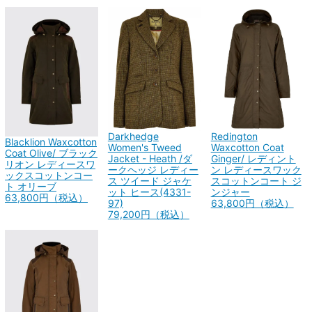
Darkhedge
Redington
Blacklion Waxcotton
Women's Tweed
Waxcotton Coat
Coat Olive/ ブラック
Jacket - Heath /ダ
Ginger/ レディント
リオン レディースワ
ークヘッジ レディー
ン レディースワック
ックスコットンコー
ス ツイード ジャケ
スコットンコート ジ
ト オリーブ
ット ヒース(4331-
ンジャー
63,800円（税込）
97)
63,800円（税込）
79,200円（税込）