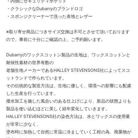
・内側にセキュリティポケット
・クラシックなDubarryのブランドロゴ
・スポンジクリーナーで洗った表地とレザー
※取り寄せ商品につきサイズ交換は不可とさせて頂いております
ので、事前に十分にご確認の上、ご予約願います。
Dubarryのワックスコットン製品の生地は、ワックスコットンと
耐候性素材の世界有数の
老舗生地メーカーであるHALLEY STEVENSONS社によってスコ
ットランドで作られています。
その伝統的な製造方法は、生地に優しく、環境への影響にも配慮
した生産を行っています。
撥水加工を施した風合いのある仕上げにより、新品の状態よりも
製品を使い込むほどに美しく経年変化していきます。
HALLEY STEVENSONS社の染色方法は、水とワックスの使用量
が非常に少なく、
塗布時に加熱して自然に常温に冷ましていく工程の為、廃棄物が