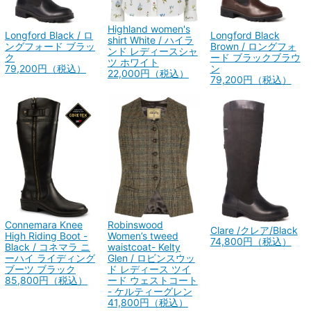
Highland women's
Longford Black / ロ
Longford Black
shirt White / ハイラ
ングフォード ブラッ
Brown / ロングフォ
ンド レディースシャ
ク
ード ブラックブラウ
ツ ホワイト
79,200円（税込）
ン
22,000円（税込）
79,200円（税込）
Connemara Knee
Robinswood
Clare /クレア/Black
High Riding Boot -
Women’s tweed
74,800円（税込）
Black / コネマラ ニ
waistcoat- Kelty
ーハイ ライディング
Glen / ロビンスウッ
ブーツ ブラック
ド レディース ツイ
85,800円（税込）
ード ウェストコート
- ケルティーグレン
41,800円（税込）