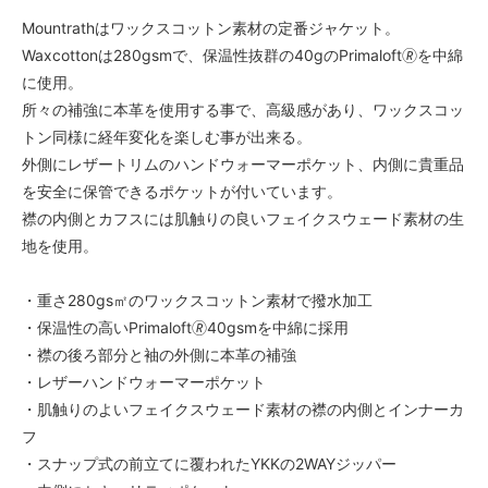
Mountrathはワックスコットン素材の定番ジャケット。
Waxcottonは280gsmで、保温性抜群の40gのPrimaloft🄬を中綿
に使用。
所々の補強に本革を使用する事で、高級感があり、ワックスコッ
トン同様に経年変化を楽しむ事が出来る。
外側にレザートリムのハンドウォーマーポケット、内側に貴重品
を安全に保管できるポケットが付いています。
襟の内側とカフスには肌触りの良いフェイクスウェード素材の生
地を使用。
・重さ280gs㎡のワックスコットン素材で撥水加工
・保温性の高いPrimaloft🄬40gsmを中綿に採用
・襟の後ろ部分と袖の外側に本革の補強
・レザーハンドウォーマーポケット
・肌触りのよいフェイクスウェード素材の襟の内側とインナーカ
フ
・スナップ式の前立てに覆われたYKKの2WAYジッパー