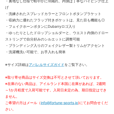
・裏地なし仕様で軽やかに羽織れ、内側は丁寧なパイピング仕上
げ
・洗練されたスプレッドカラーとフロントボタンプラケット
・収納力に優れたフラップ付きポケットは、見た目も機能も◎
・フェイクホーンボタンにDubarryロゴ入り
・ゆったりとしたドロップショルダーと、ウエスト内側のドロー
ストリングで自分好みのシルエットに調整可能
・ブランディング入りのフェイクレザー製トリムがアクセント
・洗濯機洗い可能で、お手入れも簡単
※サイズ詳細は
アパレルサイズガイド
をご覧下さい。
※取り寄せ商品はサイズ交換は不可とさせて頂いております。
※在庫のない商品は、アイルランド本国に在庫があれば、2週間
～1か月程度で入荷可能です。入荷日未定の為、期日指定はでき
ません。
ご希望の方はメール（
info@fortune-sports.jp
)にてお問合せくだ
さい。