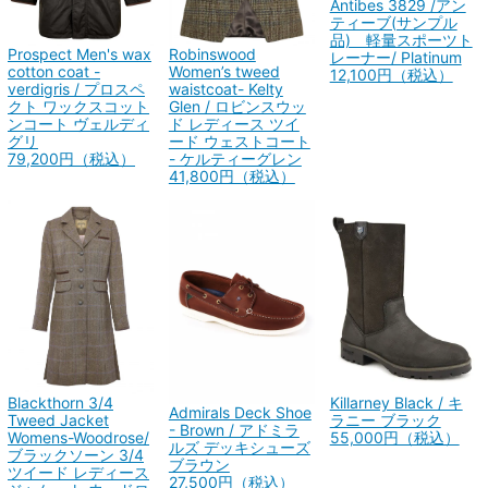
Antibes 3829 /アン
ティーブ(サンプル
品) 軽量スポーツト
Prospect Men's wax
Robinswood
レーナー/ Platinum
cotton coat -
Women’s tweed
12,100円（税込）
verdigris / プロスペ
waistcoat- Kelty
クト ワックスコット
Glen / ロビンスウッ
ンコート ヴェルディ
ド レディース ツイ
グリ
ード ウェストコート
79,200円（税込）
- ケルティーグレン
41,800円（税込）
Killarney Black / キ
Blackthorn 3/4
Admirals Deck Shoe
ラニー ブラック
Tweed Jacket
- Brown / アドミラ
55,000円（税込）
Womens-Woodrose/
ルズ デッキシューズ
ブラックソーン 3/4
ブラウン
ツイード レディース
27,500円（税込）