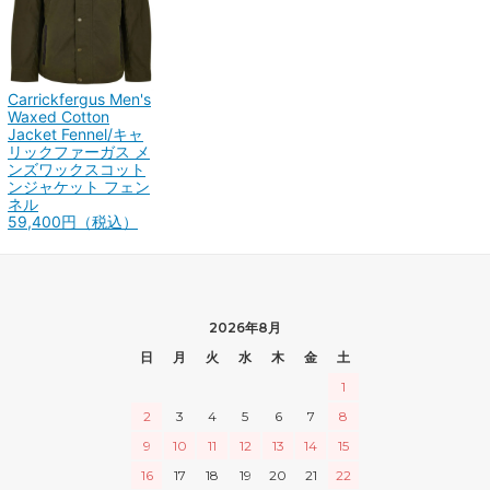
Carrickfergus Men's
Waxed Cotton
Jacket Fennel/キャ
リックファーガス メ
ンズワックスコット
ンジャケット フェン
ネル
59,400円（税込）
2026年8月
日
月
火
水
木
金
土
1
2
3
4
5
6
7
8
9
10
11
12
13
14
15
16
17
18
19
20
21
22