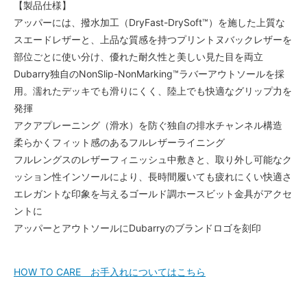
【製品仕様】
アッパーには、撥水加工（DryFast-DrySoft™）を施した上質な
スエードレザーと、上品な質感を持つプリントヌバックレザーを
部位ごとに使い分け、優れた耐久性と美しい見た目を両立
Dubarry独自のNonSlip-NonMarking™ラバーアウトソールを採
用。濡れたデッキでも滑りにくく、陸上でも快適なグリップ力を
発揮
アクアプレーニング（滑水）を防ぐ独自の排水チャンネル構造
柔らかくフィット感のあるフルレザーライニング
フルレングスのレザーフィニッシュ中敷きと、取り外し可能なク
ッション性インソールにより、長時間履いても疲れにくい快適さ
エレガントな印象を与えるゴールド調ホースビット金具がアクセ
ントに
アッパーとアウトソールにDubarryのブランドロゴを刻印
HOW TO CARE お手入れについてはこちら