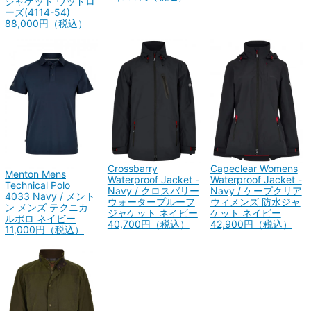
ジャケット ウッドロ
ーズ(4114-54)
88,000円（税込）
Capeclear Womens
Crossbarry
Menton Mens
Waterproof Jacket -
Waterproof Jacket -
Technical Polo
Navy / ケープクリア
Navy / クロスバリー
4033 Navy / メント
ウィメンズ 防水ジャ
ウォータープルーフ
ン メンズ テクニカ
ケット ネイビー
ジャケット ネイビー
ルポロ ネイビー
42,900円（税込）
40,700円（税込）
11,000円（税込）