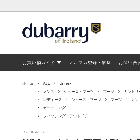
トップス・アウター
トップス
マリンブーツ
ブランド概要
パンツ
ジャケ
メンズ
修理に
カントリーブーツ・ショートブーツ
カントリーブーツ・ショートブーツ
レディースデッキシューズ
ブーツラインナップ
マリン
マリン
マリン
ブーツ
お買い物ガイド
メルマガ登録・解除
お問い合
ホーム
ALL
Unisex
メンズ
シューズ・ブーツ
ブーツ
カントリ
レディース
シューズ・ブーツ
ブーツ
カン
ガーデニング
フィッシング・アウトドア
DR-3892-12