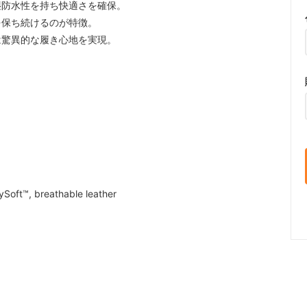
湿防水性を持ち快適さを確保。
を保ち続けるのが特徴。
は驚異的な履き心地を実現。
Soft™, breathable leather