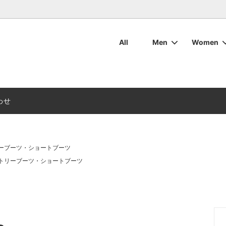
All
Men
Women
・ボトムス
ット・アウター
マリンウェア
ついて
ワックスコットン
ワックスコットン
レディースマリンウェア
お手入れについて
ブーツ
ブーツ
用バッグ・その他用品
周辺アクセサリ
デッキシューズ
デッキシューズ
カタログダウンロード
わせ
ーブーツ・ショートブーツ
トリーブーツ・ショートブーツ