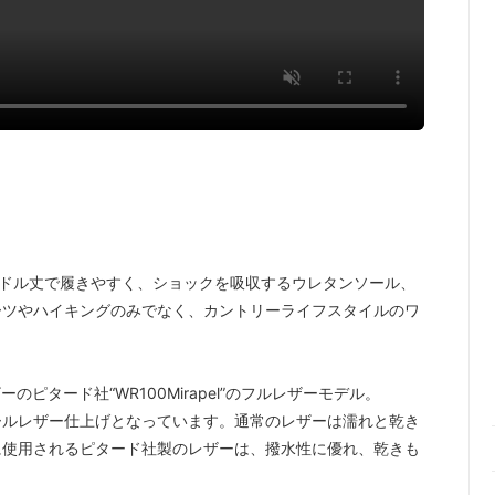
。ミドル丈で履きやすく、ショックを吸収するウレタンソール、
ーツやハイキングのみでなく、カントリーライフスタイルのワ
ザーのピタード社“WR100Mirapel”のフルレザーモデル。
ールレザー仕上げとなっています。通常のレザーは濡れと乾き
に使用されるピタード社製のレザーは、撥水性に優れ、乾きも