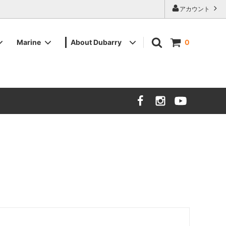
アカウント
Marine
About Dubarry
0
ツイード
ツイード
メンズデッキシューズ
販売店舗
バッグ・その他小物
バッグ・その他小物