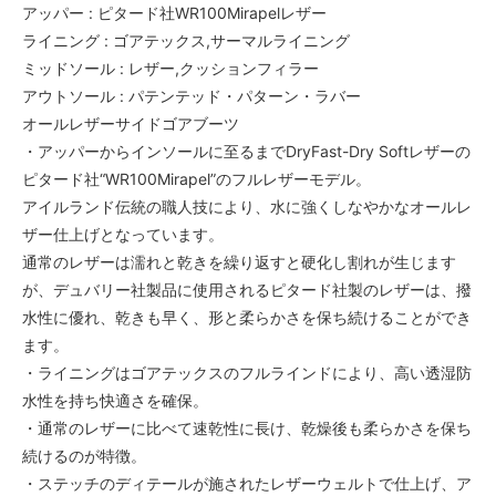
アッパー : ピタード社WR100Mirapelレザー
ライニング : ゴアテックス,サーマルライニング
ミッドソール : レザー,クッションフィラー
アウトソール : パテンテッド・パターン・ラバー
オールレザーサイドゴアブーツ
・アッパーからインソールに至るまでDryFast-Dry Softレザーの
ピタード社“WR100Mirapel”のフルレザーモデル。
アイルランド伝統の職人技により、水に強くしなやかなオールレ
ザー仕上げとなっています。
通常のレザーは濡れと乾きを繰り返すと硬化し割れが生じます
が、デュバリー社製品に使用されるピタード社製のレザーは、撥
水性に優れ、乾きも早く、形と柔らかさを保ち続けることができ
ます。
・ライニングはゴアテックスのフルラインドにより、高い透湿防
水性を持ち快適さを確保。
・通常のレザーに比べて速乾性に長け、乾燥後も柔らかさを保ち
続けるのが特徴。
・ステッチのディテールが施されたレザーウェルトで仕上げ、ア