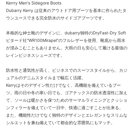
Kerrry Men's Sidegore Boots
Dubarry Kerry は従来のアウトドア用ブーツを基本に作られたタ
ウンユースできる完全防水のサイドゴアブーツです。
本格的な紳士靴のデザインに、dubarry独特のDryFast-Dry Soft
ピタード社“WR100Mirapel”のフルレザーを使用、靴底から雨水
が浸みこむこともありません。大雨の日も安心して履ける最強の
レインビジネスシューズです。
防水性と通気性が高く、ビジネスでのスーツスタイルから、カジ
ュアルのデニムスタイルまで幅広く活躍。
Kerryはそのデザイン性だけでなく、高機能を備えているブー
ツ。雨の日や冬の寒い日でも、ゴアテックスの防水透湿性に加え
て、ソールは暖かさを保つためのサーマルライニングとクッショ
ンフィラーを備えていて一日中、快適に過ごすことが出来る。
また、機能性だけでなく独特のデザインとエレガントなスリムな
シルエットを兼ね備えていて都会的な雰囲気にもマッチ。