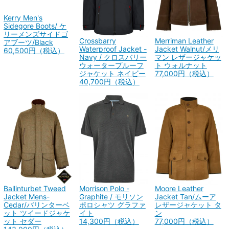
Kerry Men's
Sidegore Boots/ ケ
リーメンズサイドゴ
Merriman Leather
Crossbarry
アブーツ/Black
Jacket Walnut/メリ
Waterproof Jacket -
60,500円（税込）
マン レザージャケッ
Navy / クロスバリー
ト ウォルナット
ウォータープルーフ
77,000円（税込）
ジャケット ネイビー
40,700円（税込）
Ballinturbet Tweed
Moore Leather
Morrison Polo -
Jacket Mens-
Jacket Tan/ムーア
Graphite / モリソン
Cedar/バリンターベ
レザージャケット タ
ポロシャツ グラファ
ット ツイードジャケ
ン
イト
ット セダー
77,000円（税込）
14,300円（税込）