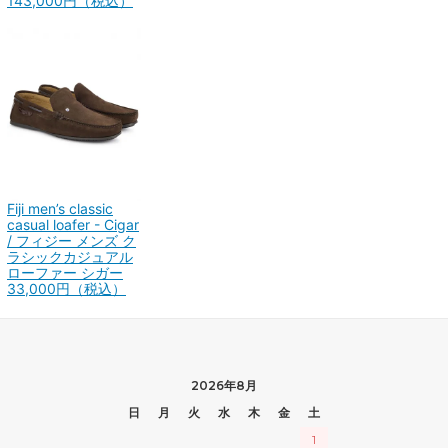
143,000円（税込）
Fiji men’s classic
casual loafer - Cigar
/ フィジー メンズ ク
ラシックカジュアル
ローファー シガー
33,000円（税込）
2026年8月
日
月
火
水
木
金
土
1