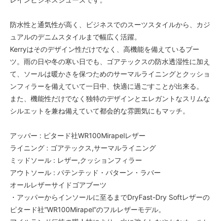
防水性と通気性が高く、ビジネスでのスーツスタイルから、カジ
ュアルのデニムスタイルまで幅広く活躍。
Kerryはそのデザイン性だけでなく、高機能を備えているブー
ツ。雨の日や冬の寒い日でも、ゴアテックスの防水透湿性に加え
て、ソールは暖かさを保つためのサーマルライニングとクッショ
ンフィラーを備えていて一日中、快適に過ごすことが出来る。
また、機能性だけでなく独特のデザインとエレガントなスリムな
シルエットを兼ね備えていて都会的な雰囲気にもマッチ。
アッパー : ピタード社WR100Mirapelレザー
ライニング : ゴアテックス,サーマルライニング
ミッドソール : レザー,クッションフィラー
アウトソール : パテンテッド・パターン・ラバー
オールレザーサイドゴアブーツ
・アッパーからインソールに至るまでDryFast-Dry Softレザーの
ピタード社“WR100Mirapel”のフルレザーモデル。