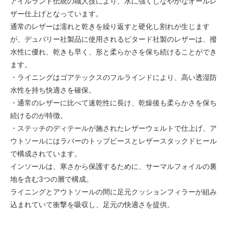
アイルランド伝統の職人技により、水に強くしなやかなオールレ
ザー仕上げとなっています。
通常のレザーは濡れと乾きを繰り返すと硬化し割れが生じます
が、デュバリー社製品に使用されるピタード社製のレザーは、撥
水性に優れ、乾きも早く、形と柔らかさを保ち続けることができ
ます。
・ライニングはゴアテックスのフルラインドにより、高い透湿防
水性を持ち快適さを確保。
・通常のレザーに比べて速乾性に長け、乾燥後も柔らかさを保ち
続けるのが特徴。
・ステッチのディテールが施されたレザーウェルトで仕上げ、ア
ウトソールにはラバーのトップピースとレザースタックドヒール
で構成されています。
インソールは、寒さから保護するために、サーマルフォイルの裏
地を含む3つの層で構成。
ライニングとアウトソールの間に足元クッションフィラーが組み
込まれていて衝撃を吸収し、足元の快適さを提供。